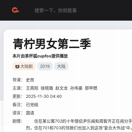
青柠男女第二季
本片由茶杯狐cupfox提供播放
大陆剧
2019
大陆
导演：
史昂
主演：
王燕阳
徐晓璐
赵文龙
孙伟豪
郭甲燃
更新：
2025-11-30 04:40
备注：
已完结
语言：
国语
剧情：
住在某公寓702的十年情侣尹乐闻和周智齐正在闹分手
烈，住在701和703的邻居们也加入到这场“复合大作战”中