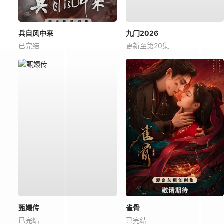
兵自风中来
九门2026
已完结
更新至第20集
甄嬛传
雀骨
已完结
已完结