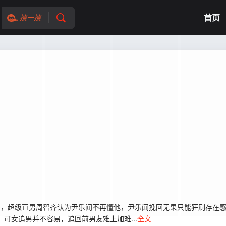
首页
搜一搜
，超级直男周智齐认为尹乐闻不再懂他，尹乐闻挽回无果只能狂刷存在感
，可女追男并不容易，追回前男友难上加难...
全文