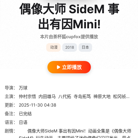
偶像大师 SideM 事
出有因Mini!
本片由茶杯狐cupfox提供播放
动漫
2018
日本
立即播放
导演：
万球
主演：
仲村宗悟
内田雄马
八代拓
寺岛拓笃
神原大地
松冈祯丞
永
更新：
2025-11-30 04:38
备注：
已完结
语言：
日语
剧情：
偶像大师SideM 事出有因Mini！动画全集是《偶像大师
SideM》衍生动画，主要描绘了迷你偶像们闪闪发光、萌点