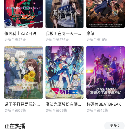
假面骑士ZZZ日语
我被困在同一天一千年动态漫
摩绪
更新至第47集
更新至第276集
更新至第19集
说了不打算爱我的公爵继承人，不知为何对我宠爱有加
魔法光源股份有限公司第二季
数码兽BEATBREAK
更新至第06集
更新至第06集
更新至第42集
正在热播
更多