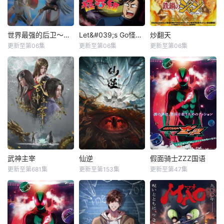
世界最强的后卫～迷宫国的新人探索者～
Let&#039;s Go怪奇组
炒翻天
更新至第06集
更新至第06集
更新至第06集
武神主宰
仙逆
假面骑士ZZZ国语
更新至第681集
更新至第153集
更新至第47集