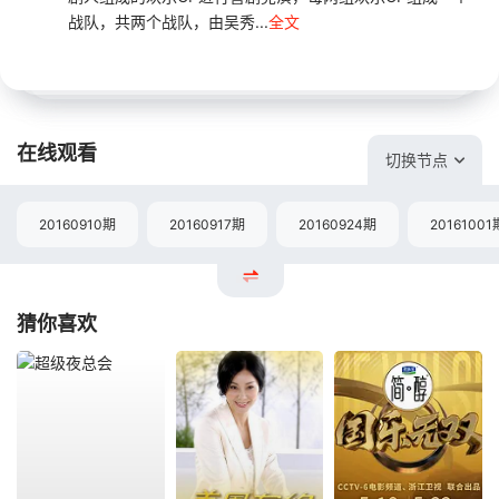
战队，共两个战队，由吴秀...
全文
在线观看
切换节点
20160910期
20160917期
20160924期
20161001
猜你喜欢