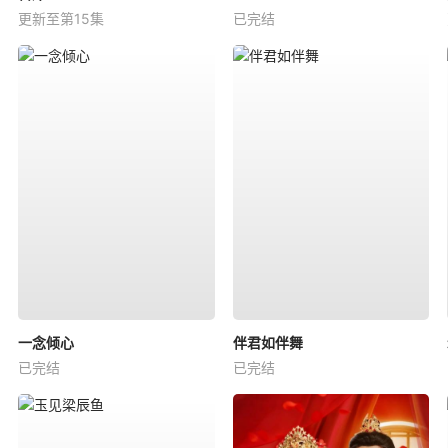
更新至第15集
已完结
一念倾心
伴君如伴舞
已完结
已完结