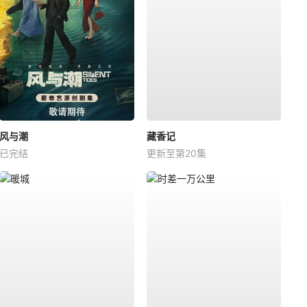
风与潮
藏香记
已完结
更新至第20集