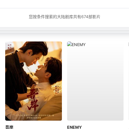
您按条件搜索的大陆剧库共有
674
部影片
吾岸
ENEMY