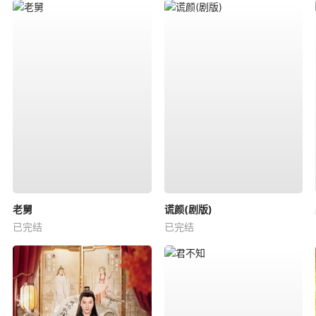
老舅
谎颜(剧版)
已完结
已完结