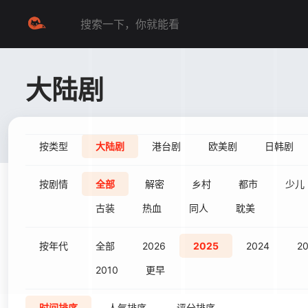
大陆剧
按类型
大陆剧
港台剧
欧美剧
日韩剧
按剧情
全部
解密
乡村
都市
少儿
古装
热血
同人
耽美
按年代
全部
2026
2025
2024
2
2010
更早
时间排序
人气排序
评分排序