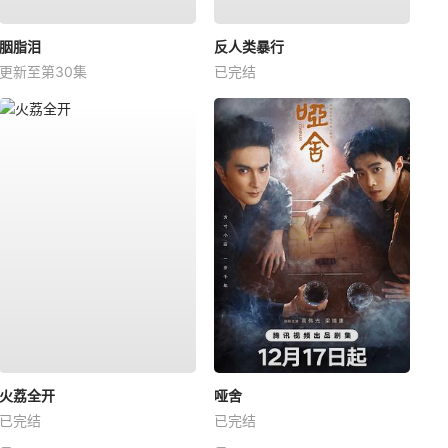
胭脂泪
反人类暴行
更新至第30集
已完结
火荔全开
哑舍
已完结
已完结