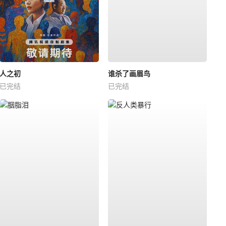
人之初
谁杀了画眉鸟
已完结
已完结