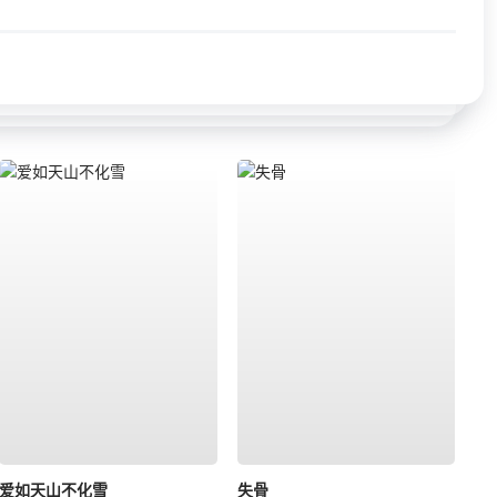
爱如天山不化雪
失骨