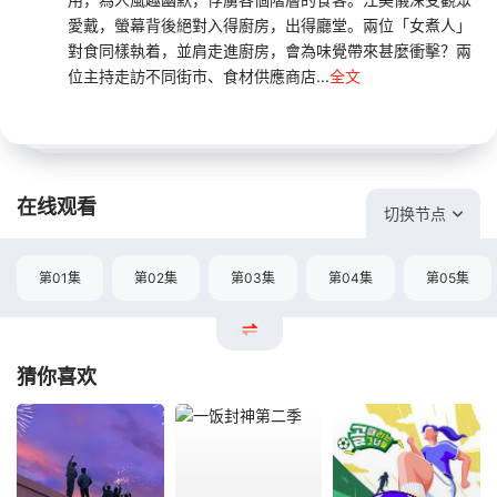
愛戴，螢幕背後絕對入得廚房，出得廳堂。兩位「女煮人」
對食同樣執着，並肩走進廚房，會為味覺帶來甚麼衝擊？兩
位主持走訪不同街市、食材供應商店...
全文
在线观看
切换节点
第01集
第02集
第03集
第04集
第05集
猜你喜欢