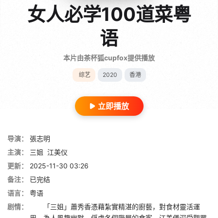
女人必学100道菜粤
语
本片由茶杯狐cupfox提供播放
综艺
2020
香港
立即播放
导演：
張志明
主演：
三姐
江美仪
更新：
2025-11-30 03:26
备注：
已完结
语言：
粤语
剧情：
「三姐」蕭秀香憑藉紮實精湛的廚藝，對食材靈活運
用，為人風趣幽默，俘虜各個階層的食客。江美儀深受觀眾