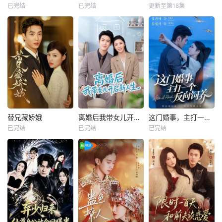
已完结
已完结
更新至第18集
替兄藏娇娥
离婚后我带女儿开启新人生
这门婚事，主打一个反向饲养
已完结
已完结
已完结