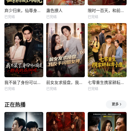
弃少归来，仙尊身份被全网曝光
蛊色撩人
限时一百天，和前夫谈恋爱
已完结
已完结
已完结
我不装了身份可以偷走那我的病例呢
前女友求接盘，我反手闪婚女神
七零重生携家耕耘奔小康
已完结
已完结
已完结
正在热播
更多