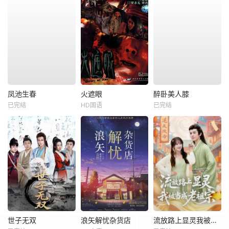
凤池生春
火遮眼
醉卧美人膝
已完结
HD国语
已完结
世子无双
浪矢解忧杂货店
流放路上显灵我被当成老祖宗