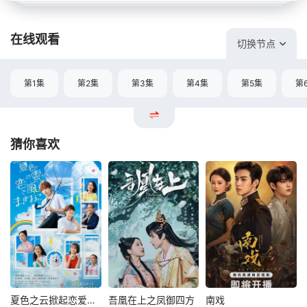
在线观看
切换节点
第1集
第2集
第3集
第4集
第5集
第
猜你喜欢
夏色之云掀起恋爱与风暴
吾凰在上之凤御四方
南戏