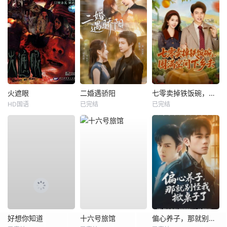
火遮眼
二婚遇骄阳
七零卖掉铁饭碗，囤满空间下乡去
HD国语
已完结
已完结
好想你知道
十六号旅馆
偏心养子，那就别怪我掀桌子了