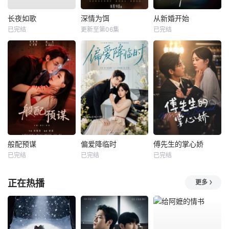
长夜如歌
深情为饵
从新婚开始
已完结
更新至第06集
已完结
般配预谋
偏爱降临时
傅先生的掌心娇
已完结
已完结
已完结
正在热播
更多