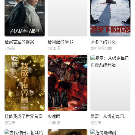
检察官室的提案
给阿嬷的情书
凛冬下的罪恶
已完结
TC国语
更新至第16集
贬值我成了世界首富
火遮眼
暴富：从绑定每日消费系统开始
已完结
HD国语
已完结