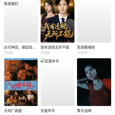
古代种田，朝廷给我发媳妇
我有透视无所不能
危情瘾难耐
已完结
已完结
HD中字
大闹广昌隆
豆蔻年华
擎天战神