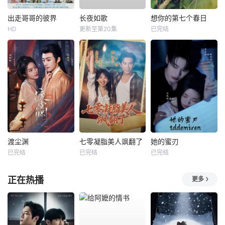
出走哥哥的彼界
长夜如歌
想你的第七个春日
HD
更新至第20集
已完结
渡尘渊
七零凝脂美人飒翻了
她的蜜刃
已完结
已完结
已完结
正在热播
更多