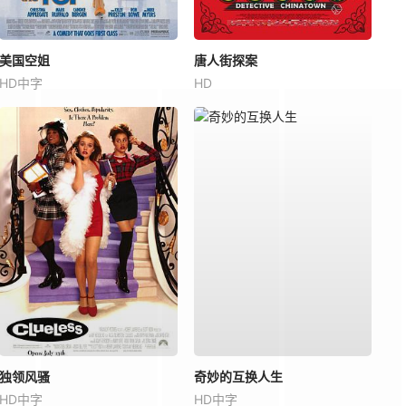
美国空姐
唐人街探案
HD中字
HD
独领风骚
奇妙的互换人生
HD中字
HD中字