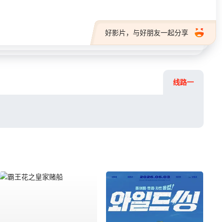
好影片，与好朋友一起分享
线路一