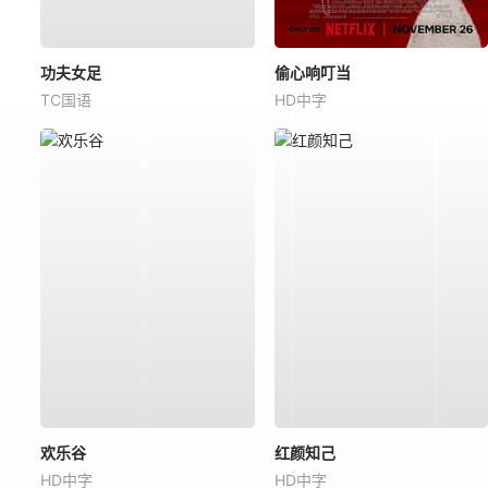
功夫女足
偷心响叮当
TC国语
HD中字
欢乐谷
红颜知己
HD中字
HD中字