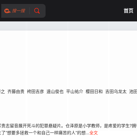
首页
搜一搜
博之
齐藤由贵
袴田吉彦
遠山俊也
平山祐介
樱田日和
吉田乌龙太
池
写贵志留音展开死斗的犯罪悬疑片。仓泽原是小学教师，是疼爱的学生?
“想要多拯救一个和自己一样痛苦的人”的想...
全文