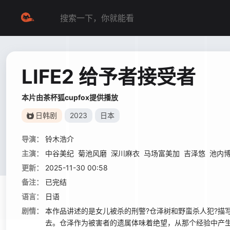
LIFE2 给予者接受者
本片由茶杯狐cupfox提供播放
日韩剧
2023
日本
导演：
铃木浩介
主演：
中谷美纪
菊池风磨
深川麻衣
马场富美加
吉泽悠
池内
更新：
2025-11-30 00:58
备注：
已完结
语言：
日语
剧情：
本作品讲述的是女儿被杀的刑警?仓泽树和野蛮杀人犯?描
去。仓泽作为被害者的遗属体味着绝望，从那个经验中产生了