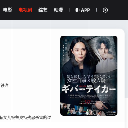
电影
电视剧
综艺
动漫
APP
田铁洋
拥有女儿被鲁奥特残忍杀害的过