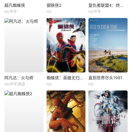
超凡蜘蛛侠
钢铁侠2
复仇者联盟4：终局之战
HD中字
HD
HD中字
阿凡达：火与烬
蜘蛛侠：英雄无归加长版
直到世界尽头1991
HD中字|国语
HD
HD