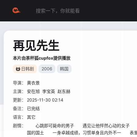
再见先生
本片由茶杯狐cupfox提供播放
日韩剧
2006
韩国
导演：
黄衣景
主演：
安在旭
李宝英
赵东赫
更新：
2025-11-30 02:14
备注：
已完结
语言：
其它
剧情：
心跳即可毙命的男子 遇见让他怦然心动的女子 一
国的国土 一身卓越成绩，习惯单身且内外不一 表里“