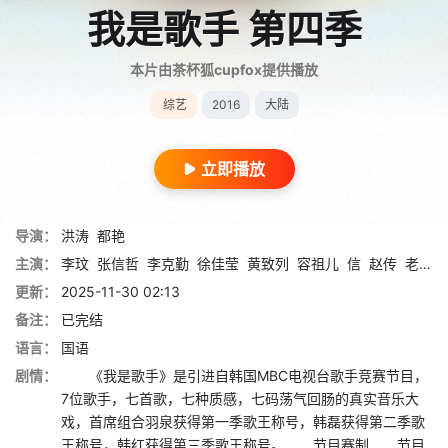
我是歌手 第四季
本片由茶杯狐cupfox提供播放
综艺
2016
大陆
立即播放
导演：
洪涛
都艳
主演：
李玟
张信哲
李克勤
徐佳莹
黄致列
容祖儿
信
赵传
老狼
更新：
2025-11-30 02:13
备注：
已完结
语言：
国语
剧情：
《我是歌手》是引进自韩国MBC电视台歌手竞赛节目，
7位歌手，七首歌，七种质感，七码荡气回肠的真实音乐大
戏，首席组合羽泉获得第一季歌王称号，韩磊获得第二季歌
王称号，韩红获得第三季歌王称号。 节目赛制 节目