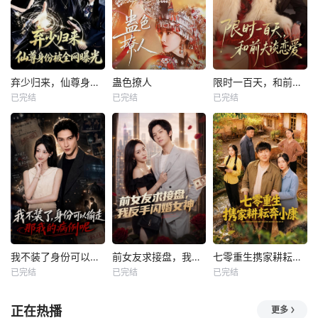
弃少归来，仙尊身份被全网曝光
蛊色撩人
限时一百天，和前夫谈恋爱
已完结
已完结
已完结
我不装了身份可以偷走那我的病例呢
前女友求接盘，我反手闪婚女神
七零重生携家耕耘奔小康
已完结
已完结
已完结
正在热播
更多