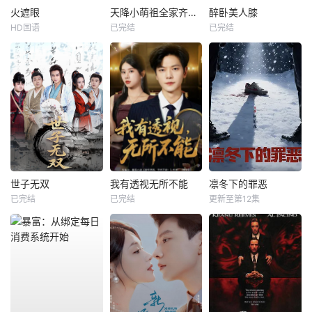
火遮眼
天降小萌祖全家齐齐宠
醉卧美人膝
HD国语
已完结
已完结
世子无双
我有透视无所不能
凛冬下的罪恶
已完结
已完结
更新至第12集