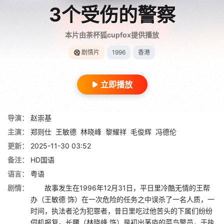
3个受伤的警察
本片由茶杯狐cupfox提供播放
剧情片
1996
香港
立即播放
导演：
赵崇基
主演：
郑则仕
王敏德
林晓峰
黎耀祥
毛俊辉
冯德伦
更新：
2025-11-30 03:52
备注：
HD国语
语言：
粤语
剧情：
故事发生在1996年12月31日，平日里冷酷无情的王帮
办（王敏德 饰）在一次危险的任务之中误杀了一名人质，一
时间，执法者沦为犯罪者，昔日里吃过他苦头的下属们纷纷
伺机报复。长腰（林晓峰 饰）是初出茅庐的菜鸟警员，于执