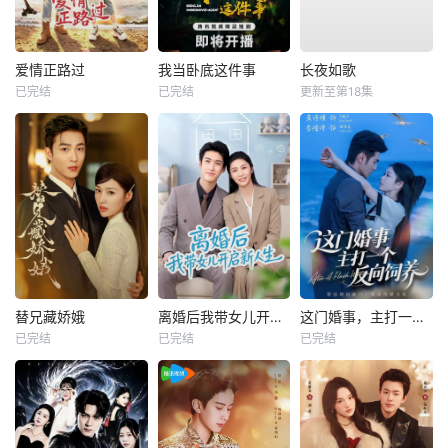
爱情正路过
我当卧底这件事
长夜如歌
已完结
已完结
更新至第18集
替兄藏娇娥
离婚后我带女儿开启新人生
这门婚事，主打一个反向饲养
已完结
已完结
已完结