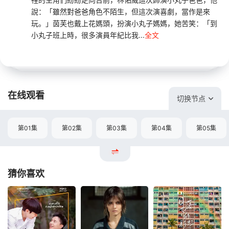
說：「雖然對爸爸角色不陌生，但這次演喜劇，當作是來
玩。」茵芙也戴上花媽頭，扮演小丸子媽媽，她苦笑：「到
小丸子班上時，很多演員年紀比我...
全文
在线观看
切换节点
第01集
第02集
第03集
第04集
第05集
猜你喜欢