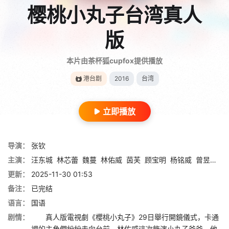
樱桃小丸子台湾真人
版
本片由茶杯狐cupfox提供播放
港台剧
2016
台湾
立即播放
导演：
张钦
主演：
汪东城
林芯蕾
魏蔓
林佑威
茵芙
顾宝明
杨铭威
曾昱嘉
谭
更新：
2025-11-30 01:53
备注：
已完结
语言：
国语
剧情：
真人版電視劇《櫻桃小丸子》29日舉行開鏡儀式，卡通
裡的主角們紛紛走向台前，林佑威這次飾演小丸子爸爸，他