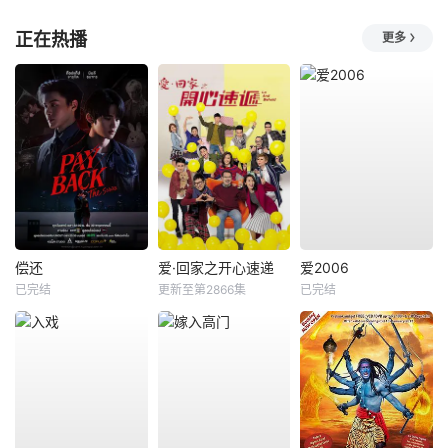
正在热播
更多
偿还
爱·回家之开心速递
爱2006
已完结
更新至第2866集
已完结