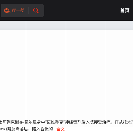
首页
搜一搜
阿列克谢·纳瓦尔尼身中“诺维乔克”神经毒剂后入院接受治疗。在从托木斯克
к)紧急降落后，陷入昏迷的...
全文