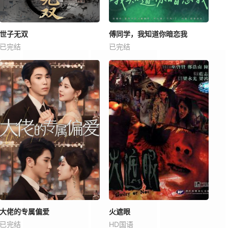
世子无双
傅同学，我知道你暗恋我
已完结
已完结
大佬的专属偏爱
火遮眼
已完结
HD国语