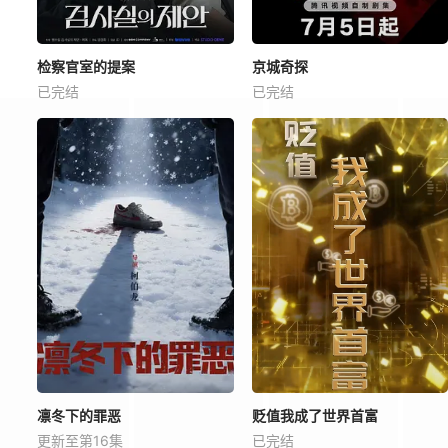
检察官室的提案
京城奇探
已完结
已完结
凛冬下的罪恶
贬值我成了世界首富
更新至第16集
已完结