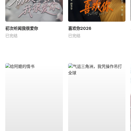
初次听闻我很爱你
喜欢你2026
已完结
已完结