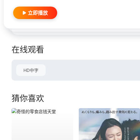
立即播放
在线观看
HD中字
猜你喜欢