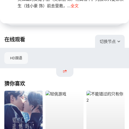
生（钱小豪 饰）前去营救，...
全文
在线观看
切换节点
HD国语
猜你喜欢