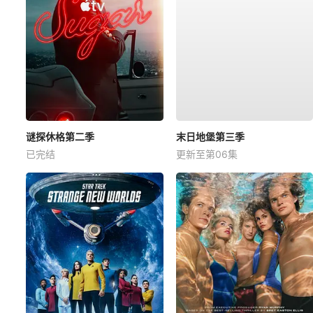
谜探休格第二季
末日地堡第三季
已完结
更新至第06集