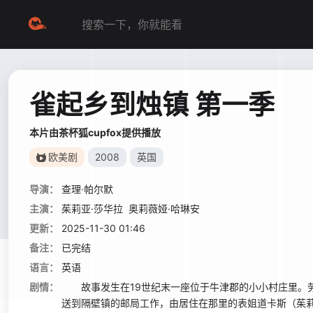
雀起乡到烛镇 第一季
本片由茶杯狐cupfox提供播放
欧美剧
2008
英国
导演：
查理·帕尔默
主演：
茱莉亚·莎华拉
奥莉薇娅·哈琳安
更新：
2025-11-30 01:46
备注：
已完结
语言：
英语
剧情：
故事发生在19世纪末一座位于牛津郡的小小村庄里。劳拉（奥莉
送到隔壁镇的邮局工作，由居住在那里的表姐道卡斯（茱莉亚·萨瓦