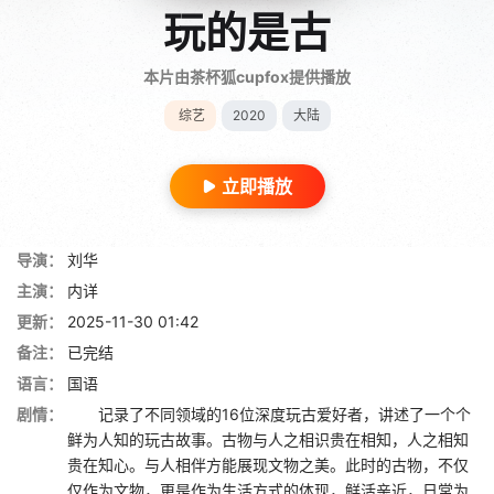
玩的是古
本片由茶杯狐cupfox提供播放
综艺
2020
大陆
立即播放
导演：
刘华
主演：
内详
更新：
2025-11-30 01:42
备注：
已完结
语言：
国语
剧情：
记录了不同领域的16位深度玩古爱好者，讲述了一个个
鲜为人知的玩古故事。古物与人之相识贵在相知，人之相知
贵在知心。与人相伴方能展现文物之美。此时的古物，不仅
仅作为文物，更是作为生活方式的体现，鲜活亲近，日常为