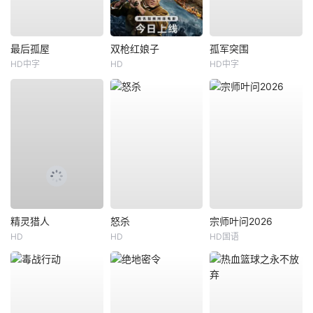
最后孤屋
双枪红娘子
孤军突围
HD中字
HD
HD中字
精灵猎人
怒杀
宗师叶问2026
HD
HD
HD国语