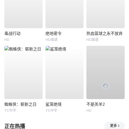
毒战行动
绝地密令
热血篮球之永不放弃
HD
HD国语
HD国语
蜘蛛侠：崭新之日
鲨笼绝境
不是羔羊2
TC中字
TC中字
HD
正在热播
更多