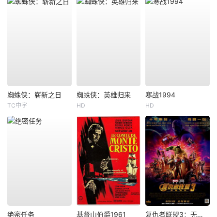
蜘蛛侠：崭新之日
蜘蛛侠：英雄归来
寒战1994
TC中字
HD
HD
绝密任务
基督山伯爵1961
复仇者联盟3：无限战争