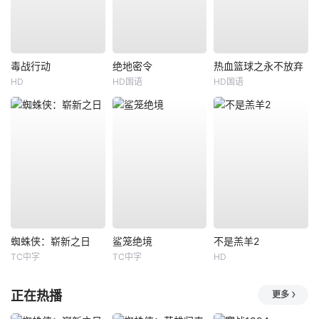
毒战行动
绝地密令
热血篮球之永不放弃
HD
HD国语
HD国语
蜘蛛侠：崭新之日
鲨笼绝境
不是羔羊2
TC中字
TC中字
HD
正在热播
更多