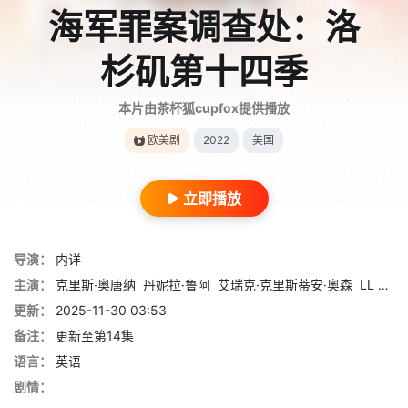
海军罪案调查处：洛
杉矶第十四季
本片由茶杯狐cupfox提供播放
欧美剧
2022
美国
立即播放
导演：
内详
主演：
克里斯·奥唐纳
丹妮拉·鲁阿
艾瑞克·克里斯蒂安·奥森
LL Cool J
更新：
2025-11-30 03:53
备注：
更新至第14集
语言：
英语
剧情：