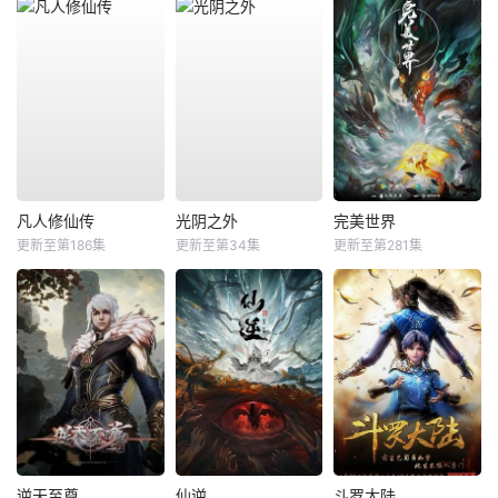
凡人修仙传
光阴之外
完美世界
更新至第186集
更新至第34集
更新至第281集
逆天至尊
仙逆
斗罗大陆