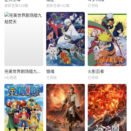
更新至第538集
更新至第152集
已完结
完美世界剧场版九劫焚天
银魂
火影忍者
HD国语
已完结
已完结