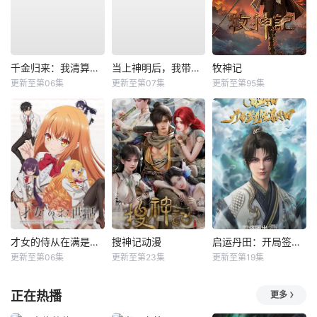
千金归来：我清算了枕边人
当上神明后，我带着信徒干翻了废土
牧神记
更新至第06集
更新至第07集
更新至第95集
才女的侍从在满是高岭之花的贵族学校暗中照顾（毫无生活自理能力的）学院第一大小姐
搜神记动漫
启运丹田：开局签到至尊丹田
更新至第06集
更新至第23集
更新至第19集
正在热播
更多