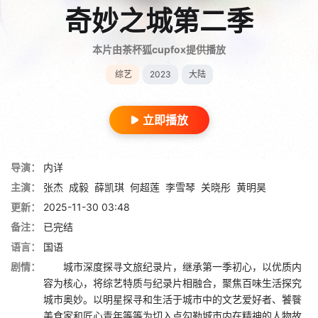
奇妙之城第二季
本片由茶杯狐cupfox提供播放
综艺
2023
大陆
立即播放
导演：
内详
主演：
张杰
成毅
薛凯琪
何超莲
李雪琴
关晓彤
黄明昊
更新：
2025-11-30 03:48
备注：
已完结
语言：
国语
剧情：
城市深度探寻文旅纪录片，继承第一季初心，以优质内
容为核心，将综艺特质与纪录片相融合，聚焦百味生活探究
城市奥妙。以明星探寻和生活于城市中的文艺爱好者、饕餮
美食家和匠心青年等等为切入点勾勒城市内在精神的人物故