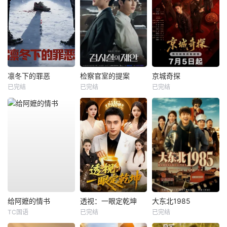
凛冬下的罪恶
检察官室的提案
京城奇探
已完结
已完结
已完结
给阿嬷的情书
透视：一眼定乾坤
大东北1985
TC国语
已完结
已完结