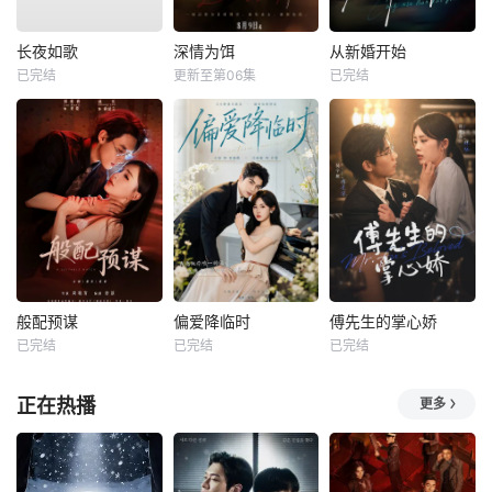
长夜如歌
深情为饵
从新婚开始
已完结
更新至第06集
已完结
般配预谋
偏爱降临时
傅先生的掌心娇
已完结
已完结
已完结
正在热播
更多