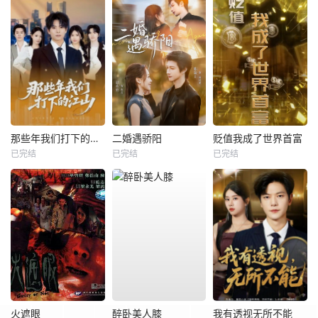
那些年我们打下的江山
二婚遇骄阳
贬值我成了世界首富
已完结
已完结
已完结
火遮眼
醉卧美人膝
我有透视无所不能