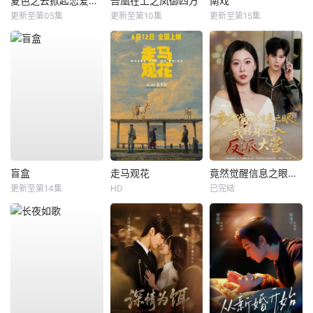
夏色之云掀起恋爱与风暴
吾凰在上之凤御四方
南戏
更新至第05集
更新至第10集
更新至第15集
盲盒
走马观花
竟然觉醒信息之眼，我转身进入反派大营
更新至第14集
HD
已完结