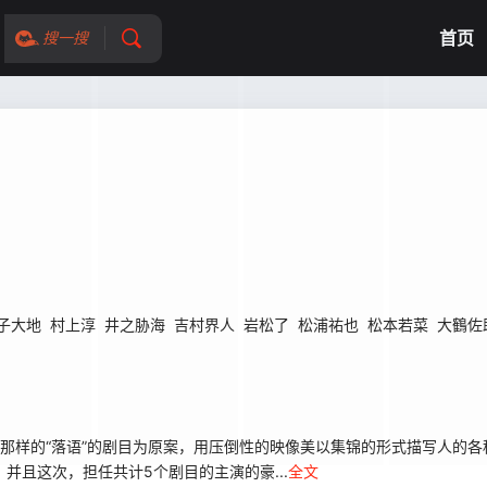
首页
搜一搜
子大地
村上淳
井之胁海
吉村界人
岩松了
松浦祐也
松本若菜
大鶴佐
以那样的“落语”的剧目为原案，用压倒性的映像美以集锦的形式描写人的
。并且这次，担任共计5个剧目的主演的豪...
全文