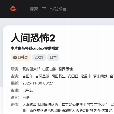
人间恐怖2
本片由茶杯狐cupfox提供播放
日韩剧
2023
日本
导演：
賀内健太郎
山田由梨
松岡芳佳
主演：
吉田羊
吉冈里帆
冈田将生
安田显
松重丰
伊东四朗
金
更新：
2025-11-30 03:27
备注：
已完结
语言：
日语
剧情：
人滑稽故事印象的落语，其实是恐怖故事的宝库“落语”。
事，新感觉落语电视剧的第2季“人落语2”的放送·配信决定