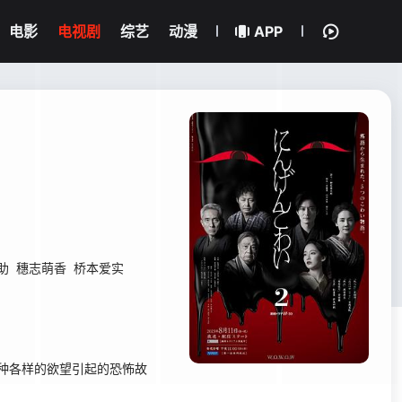
电影
电视剧
综艺
动漫
APP
助
穗志萌香
桥本爱实
各种各样的欲望引起的恐怖故