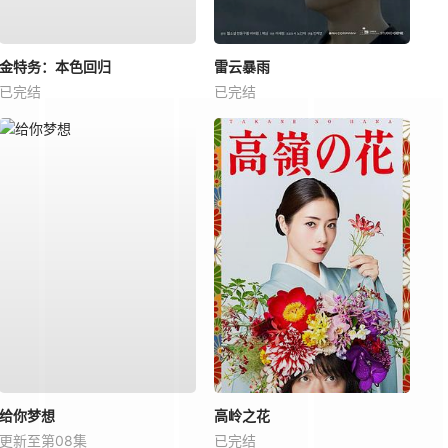
金特务：本色回归
雷云暴雨
已完结
已完结
给你梦想
高岭之花
更新至第08集
已完结