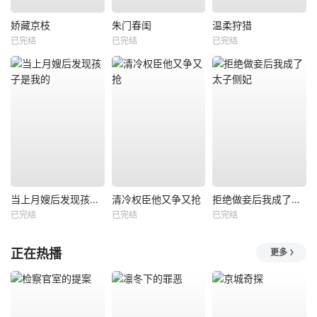
娇藏京枝
朱门春闺
温柔狩猎
已完结
已完结
已完结
当上月嫂后发现孩子是我的
清冷权臣他又争又抢
拒绝做妾后我成了太子侧妃
已完结
已完结
已完结
正在热播
更多