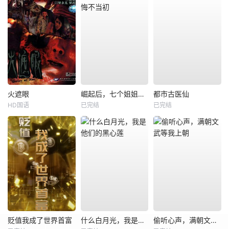
火遮眼
崛起后，七个姐姐悔不当初
都市古医仙
HD国语
已完结
已完结
贬值我成了世界首富
什么白月光，我是他们的黑心莲
偷听心声，满朝文武等我上朝