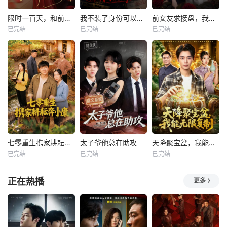
限时一百天，和前夫谈恋爱
我不装了身份可以偷走那我的病例呢
前女友求接盘，我反手闪婚女神
已完结
已完结
已完结
七零重生携家耕耘奔小康
太子爷他总在助攻
天降聚宝盆，我能无限复制
已完结
已完结
已完结
正在热播
更多