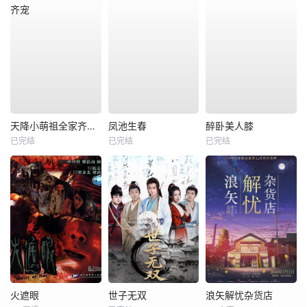
天降小萌祖全家齐齐宠
凤池生春
醉卧美人膝
已完结
已完结
已完结
火遮眼
世子无双
浪矢解忧杂货店