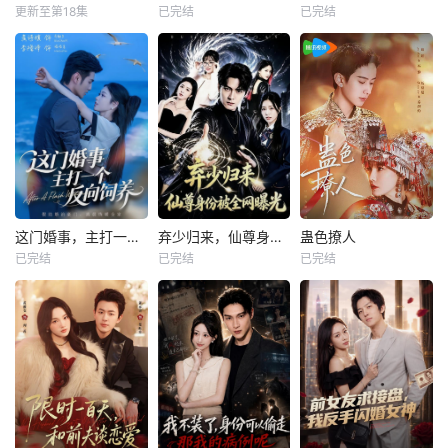
更新至第18集
已完结
已完结
这门婚事，主打一个反向饲养
弃少归来，仙尊身份被全网曝光
蛊色撩人
已完结
已完结
已完结