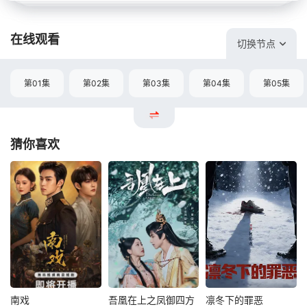
在线观看
切换节点
第01集
第02集
第03集
第04集
第05集
猜你喜欢
南戏
吾凰在上之凤御四方
凛冬下的罪恶