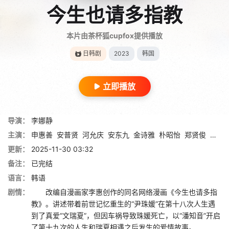
今生也请多指教
本片由茶杯狐cupfox提供播放
日韩剧
2023
韩国
立即播放
导演：
李娜静
主演：
申惠善
安普贤
河允庆
安东九
金诗雅
朴昭怡
郑贤俊
奇昭
更新：
2025-11-30 03:32
备注：
已完结
语言：
韩语
剧情：
改编自漫画家李惠创作的同名网络漫画《今生也请多指
教》。讲述带着前世记忆重生的“尹珠媛”在第十八次人生遇
到了真爱“文瑞夏”，但因车祸导致珠媛死亡，以“潘知音”开启
了第十九次的人生和瑞夏相遇之后发生的爱情故事。