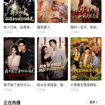
弃少归来，仙尊身份被全网曝光
蛊色撩人
限时一百天，和前夫谈恋爱
已完结
已完结
已完结
我不装了身份可以偷走那我的病例呢
前女友求接盘，我反手闪婚女神
七零重生携家耕耘奔小康
已完结
已完结
已完结
正在热播
更多