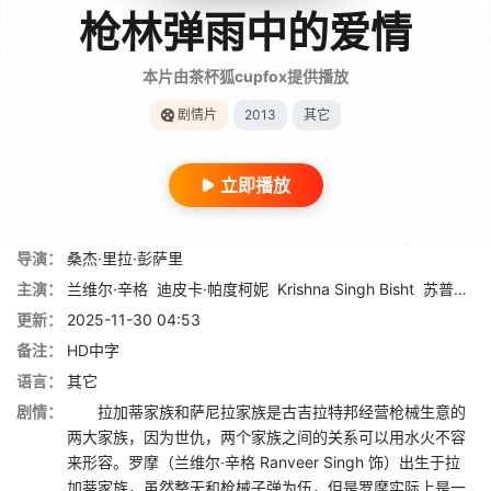
枪林弹雨中的爱情
本片由茶杯狐cupfox提供播放
剧情片
2013
其它
立即播放
导演：
桑杰·里拉·彭萨里
主演：
兰维尔·辛格
迪皮卡·帕度柯妮
Krishna Singh Bisht
苏普丽亚·帕塔克
更新：
2025-11-30 04:53
备注：
HD中字
语言：
其它
剧情：
拉加蒂家族和萨尼拉家族是古吉拉特邦经营枪械生意的
两大家族，因为世仇，两个家族之间的关系可以用水火不容
来形容。罗摩（兰维尔·辛格 Ranveer Singh 饰）出生于拉
加蒂家族，虽然整天和枪械子弹为伍，但是罗摩实际上是一