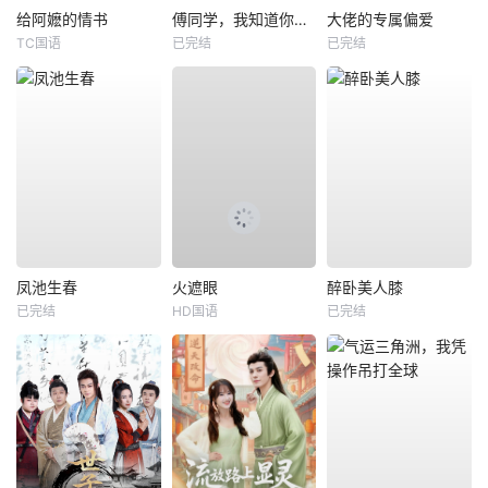
给阿嬷的情书
傅同学，我知道你暗恋我
大佬的专属偏爱
TC国语
已完结
已完结
凤池生春
火遮眼
醉卧美人膝
已完结
HD国语
已完结