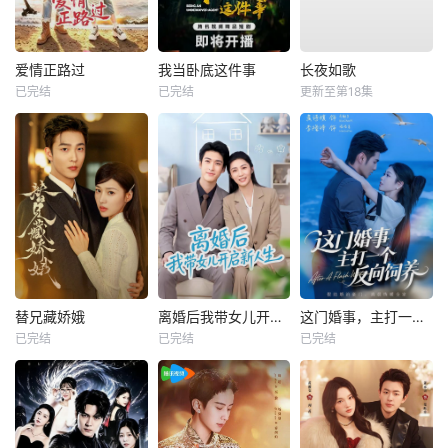
爱情正路过
我当卧底这件事
长夜如歌
已完结
已完结
更新至第18集
替兄藏娇娥
离婚后我带女儿开启新人生
这门婚事，主打一个反向饲养
已完结
已完结
已完结