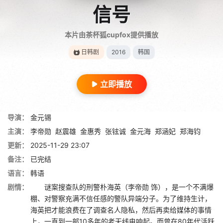
信号
本片由茶杯狐cupfox提供播放
日韩剧
2016
韩国
立即播放
导演：
金元锡
主演：
李帝勋
赵震雄
金惠秀
张铉诚
金元海
郑涵妃
郑海钧
更新：
2025-11-29 23:07
备注：
已完结
语言：
韩语
剧情：
谜案搜查队的刑警朴海英（李帝勋 饰），是一个不满爆
棚、对警察充满不信任感的警队异端分子。为了维持生计，
海英把才能浪费在了调查名人隐私，然后再卖给媒体的事情
上，一直到一部10多年的老无线电响起。而曾在80年代活跃