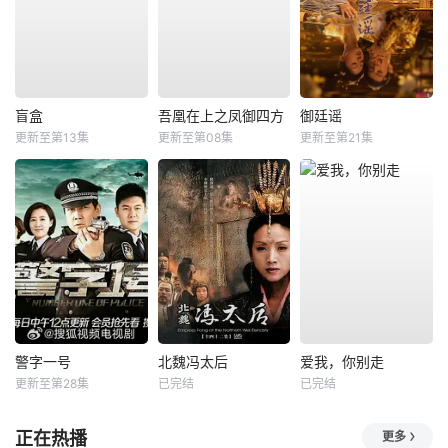
盲盒
吾凰在上之凤御四方
御廷谣
更新至第13集
更新至第08集
更新至第21集
警字一号
北魏冯太后
爱我，你别走
更新至第28集
已完结
已完结
正在热播
更多