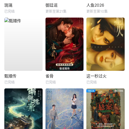
琉璃
御廷谣
人鱼2026
已完结
更新至第21集
更新至第10集
甄嬛传
雀骨
这一秒过火
已完结
已完结
已完结