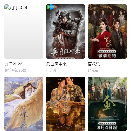
九门2026
兵自风中来
百花杀
更新至第20集
已完结
已完结