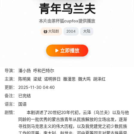
青年乌兰夫
本片由茶杯狐cupfox提供播放
大陆剧
2004
大陆
立即播放
导演：
潘小扬
呼和巴特尔
主演：
陈明昊
梁斌
诺明骅日
雒漫思
魏大鸣
胡泽红
更新：
2025-11-30 04:40
备注：
已完结
语言：
国语
剧情：
本剧讲述了20世纪20年代初，云泽（乌兰夫）以及与他
同龄的一批优秀的蒙古族青年从民族解放的立场出发，逐渐
寻找到马克思主义的伟大历程，以及我党建党之初少数民族
工作的开展，李大钊、赵世炎、邓中夏等同志对蒙古族最早