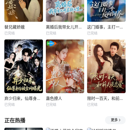
替兄藏娇娥
离婚后我带女儿开启新人生
这门婚事，主打一个反向饲养
已完结
已完结
已完结
弃少归来，仙尊身份被全网曝光
蛊色撩人
限时一百天，和前夫谈恋爱
已完结
已完结
已完结
正在热播
更多