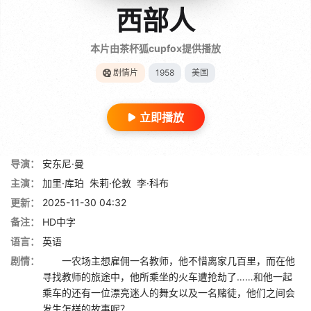
西部人
本片由茶杯狐cupfox提供播放
剧情片
1958
美国
立即播放
导演：
安东尼·曼
主演：
加里·库珀
朱莉·伦敦
李·科布
更新：
2025-11-30 04:32
备注：
HD中字
语言：
英语
剧情：
一农场主想雇佣一名教师，他不惜离家几百里，而在他
寻找教师的旅途中，他所乘坐的火车遭抢劫了……和他一起
乘车的还有一位漂亮迷人的舞女以及一名赌徒，他们之间会
发生怎样的故事呢？