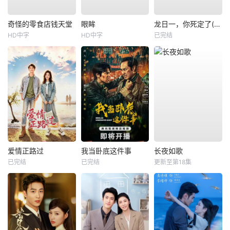
奇怪的零食店钱天堂
眼眸
龙日一，你死定了(短剧)
HD中字
HD中字
已完结
爱情正路过
我当卧底这件事
长夜如歌
已完结
已完结
更新至第18集