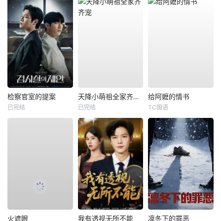
检察官室的提案
天降小萌祖全家齐齐宠
给阿嬷的情书
已完结
已完结
TC国语
火遮眼
我有透视无所不能
凛冬下的罪恶