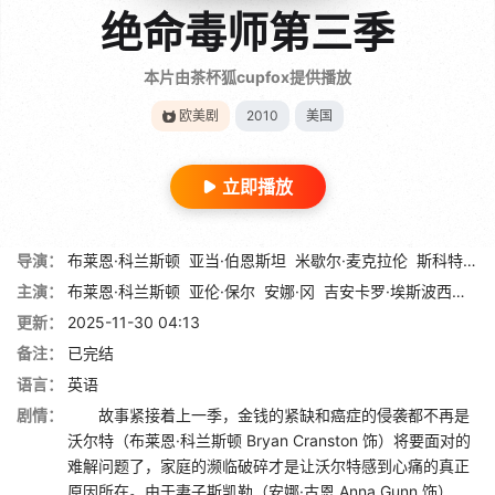
绝命毒师第三季
本片由茶杯狐cupfox提供播放
欧美剧
2010
美国
立即播放
导演：
布莱恩·科兰斯顿
亚当·伯恩斯坦
米歇尔·麦克拉伦
斯科特·怀南特
主演：
布莱恩·科兰斯顿
亚伦·保尔
安娜·冈
吉安卡罗·埃斯波西托
迪
更新：
2025-11-30 04:13
备注：
已完结
语言：
英语
剧情：
故事紧接着上一季，金钱的紧缺和癌症的侵袭都不再是
沃尔特（布莱恩·科兰斯顿 Bryan Cranston 饰）将要面对的
难解问题了，家庭的濒临破碎才是让沃尔特感到心痛的真正
原因所在。由于妻子斯凯勒（安娜·古恩 Anna Gunn 饰）