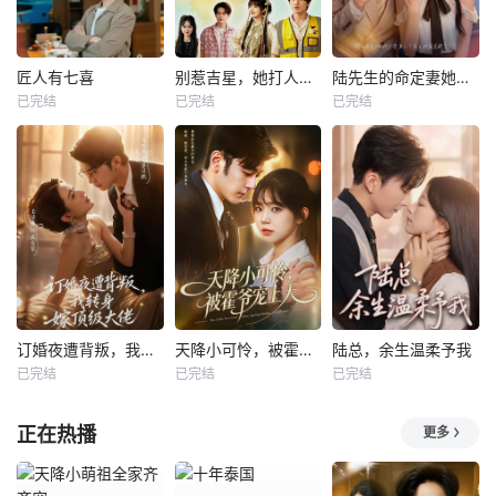
匠人有七喜
别惹吉星，她打人专打脸
陆先生的命定妻她飒又野
已完结
已完结
已完结
订婚夜遭背叛，我转身嫁顶级大佬
天降小可怜，被霍爷宠上天
陆总，余生温柔予我
已完结
已完结
已完结
正在热播
更多