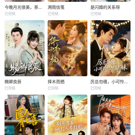
今晚月光很美，茶香四溢
溯雨信笺
是闪婚的关系呀
已完结
已完结
已完结
赐卿良辰
择木而栖
厉总勿缠，小可怜只想当厂妹
已完结
已完结
已完结