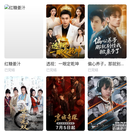
红糖姜汁
透视：一眼定乾坤
偏心养子，那就别怪我掀桌子了
已完结
已完结
已完结