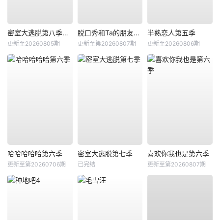
密室大逃脱第八季大神版
脱口秀和Ta的朋友们第三季
半熟恋人第五季
更新至20260805期
更新至第20260807期
更新至20260806期
哈哈哈哈哈第六季
密室大逃脱第七季
喜欢你我也是第六季
更新至第20260706期
已完结
更新至第20260807期