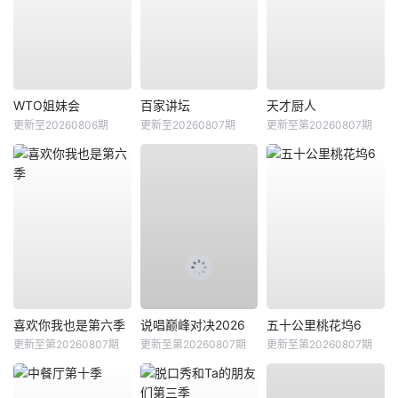
WTO姐妹会
百家讲坛
天才厨人
更新至20260806期
更新至20260807期
更新至第20260807期
喜欢你我也是第六季
说唱巅峰对决2026
五十公里桃花坞6
更新至第20260807期
更新至第20260807期
更新至第20260807期