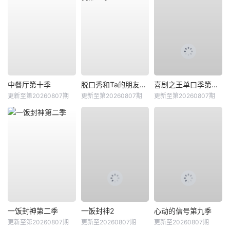
中餐厅第十季
脱口秀和Ta的朋友们第三季
喜剧之王单口季第三季
更新至第20260807期
更新至第20260807期
更新至第20260807期
一饭封神第二季
一饭封神2
心动的信号第九季
更新至第20260807期
更新至20260807期
更新至20260807期