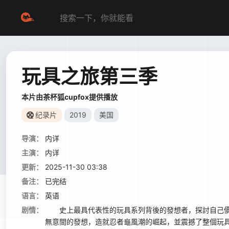
玩具之旅第三季
本片由茶杯狐cupfox提供播放
纪录片
2019
美国
导演：
内详
主演：
内详
更新：
2025-11-30 03:38
备注：
已完结
语言：
英语
剧情：
史上最具代表性的玩具系列背後的發想者，探討自己價
無意間的發想，造就忍者龜風潮的崛起，並震撼了整個玩具