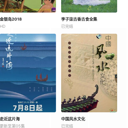
金银岛2018
李子柒古香古食全集
HD
已完结
走近这片海
中国风水文化
更新至第05集
已完结