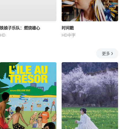
铁娘子乐队：燃烧雄心
时间戳
HD
HD中字
更多