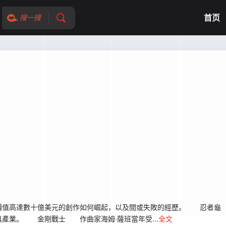
首页
搜一搜
值高達數十億美元的創作如何崛起，以及間或失敗的經歷。 忍者龜
產業。 金剛戰士 作曲家海姆·薩班當年受...
全文