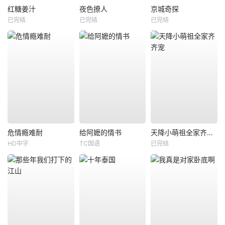
红糖姜汁
夜色撩人
京城奇探
已完结
已完结
已完结
危情瘾难耐
给阿嬷的情书
天降小萌祖全家齐齐宠
HD中字
TC国语
已完结