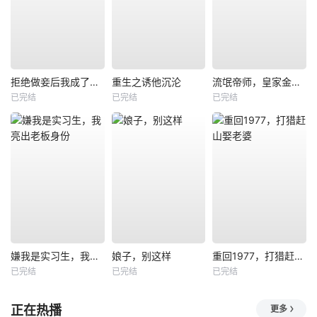
拒绝做妾后我成了太子侧妃
重生之诱他沉沦
流氓帝师，皇家金牌县令
已完结
已完结
已完结
嫌我是实习生，我亮出老板身份
娘子，别这样
重回1977，打猎赶山娶老婆
已完结
已完结
已完结
正在热播
更多