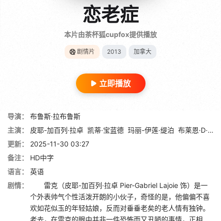
恋老症
本片由茶杯狐cupfox提供播放
剧情片
2013
加拿大
立即播放
导演：
布鲁斯·拉布鲁斯
主演：
皮耶-加百列·拉卓
凯蒂·宝蓝德
玛丽-伊莲·缇泊
布莱恩·D·怀特
更新：
2025-11-30 03:27
备注：
HD中字
语言：
英语
剧情：
雷克（皮耶-加百列·拉卓 Pier-Gabriel Lajoie 饰）是一
个外表帅气个性活泼开朗的小伙子，奇怪的是，他偏偏不喜
欢如花似玉的年轻姑娘，反而对垂垂老矣的老人情有独钟。
老去，在雷克的眼中并非一件恐怖而又丑陋的事情，正相