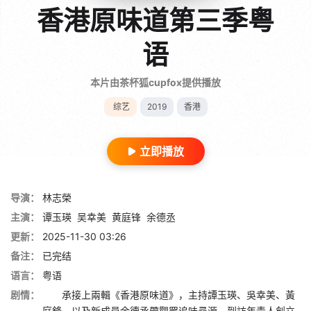
香港原味道第三季粤
语
本片由茶杯狐cupfox提供播放
综艺
2019
香港
立即播放
导演：
林志榮
主演：
谭玉瑛
吴幸美
黄庭锋
余德丞
更新：
2025-11-30 03:26
备注：
已完结
语言：
粤语
剧情：
承接上兩輯《香港原味道》，主持譚玉瑛、吳幸美、黃
庭鋒，以及新成員余德丞帶觀眾追味尋源，到訪年青人創立