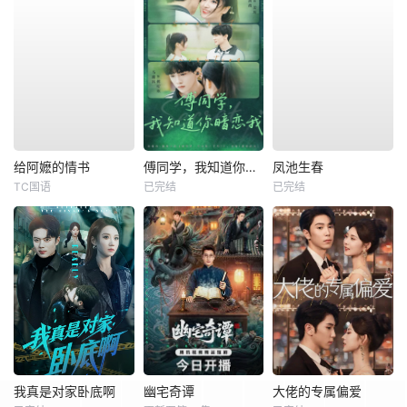
给阿嬷的情书
傅同学，我知道你暗恋我
凤池生春
TC国语
已完结
已完结
我真是对家卧底啊
幽宅奇谭
大佬的专属偏爱