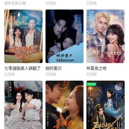
更新至第20集
已完结
已完结
七零凝脂美人飒翻了
她的蜜刃
仲夏夜之吻
已完结
已完结
已完结