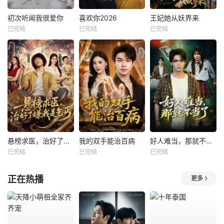
初次听闻我很爱你
喜欢你2026
王妃她从妖界来
已完结
已完结
已完结
悬榜求医，治好了嫌我是乞丐
我的双手能治百病
好人难当，那就不当了
已完结
已完结
已完结
正在热播
更多