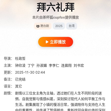
拜六礼拜
本片由茶杯狐cupfox提供播放
港台剧
2025
台湾
立即播放
导演：
杜政哲
主演：
钟欣凌
丁宁
孙淑媚
李李仁
连晨翔
刘书宏
更新：
2025-11-30 02:44
备注：
已完结
语言：
其它
剧情：
剧情以三位女主角为主轴，透过她们在人生不同阶段的迷
惘、自我觉察与情感纠葛，深刻探讨现代人如何平衡工作与
生活。剧集展现了小镇的慢活日常，强调陪伴与支持在人生
中的重要性，并传递了暂停脚步、重新找回自我价值的深刻