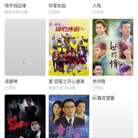
地平线边缘
珍爱如血
入戏
更新至第08集
已完结
已完结
湿婆神
爱·回家之开心速递
世间情
已完结
更新至第2868集
已完结