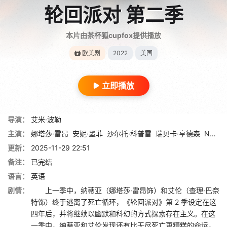
轮回派对 第二季
本片由茶杯狐cupfox提供播放
欧美剧
2022
美国
立即播放
导演：
艾米·波勒
主演：
娜塔莎·雷昂
安妮·墨菲
沙尔托·科普雷
瑞贝卡·亨德森
Neal Mayer
更新：
2025-11-29 22:51
备注：
已完结
语言：
英语
剧情：
上一季中，纳蒂亚（娜塔莎·雷昂饰）和艾伦（查理·巴奈
特饰）终于逃离了死亡循环，《轮回派对》第 2 季设定在这
四年后，并将继续以幽默和科幻的方式探索存在主义。在这
一季中，纳蒂亚和艾伦发现还有比无尽死亡更糟糕的命运，