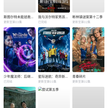
斯图尔特未能拯救宇宙
我与沃尔特家男孩的生活第三季
断林镇谜案第十二季
更新至第03集
已完结
更新至第02集
少年魔法师：后继者第三季
星际迷航：奇异新世界第四季
青春碎片
已完结
更新至第03集
更新至第02集