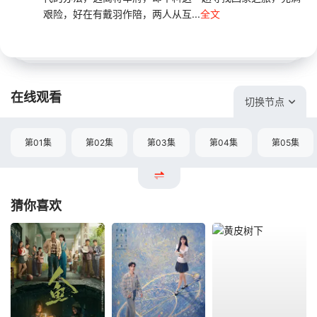
艰险，好在有戴羽作陪，两人从互...
全文
在线观看
切换节点
第01集
第02集
第03集
第04集
第05集
猜你喜欢