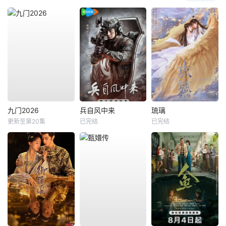
九门2026
兵自风中来
琉璃
更新至第20集
已完结
已完结