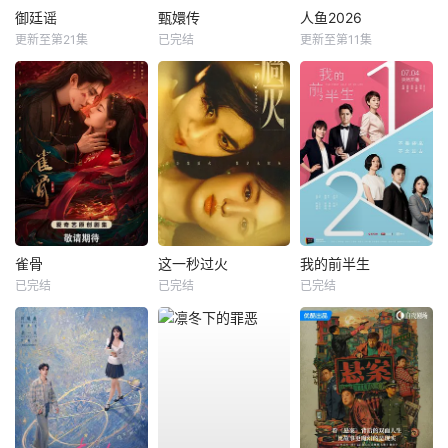
御廷谣
甄嬛传
人鱼2026
更新至第21集
已完结
更新至第11集
雀骨
这一秒过火
我的前半生
已完结
已完结
已完结