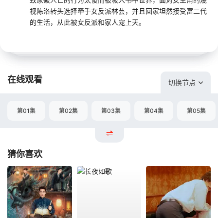
视陈洛转头选择牵手女反派林芸，并且回家坦然接受富二代
的生活，从此被女反派和家人宠上天。
在线观看
切换节点
第01集
第02集
第03集
第04集
第05集
猜你喜欢