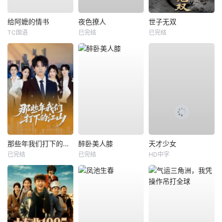
给阿嬷的情书
夜色撩人
世子无双
TC国语
已完结
已完结
那些年我们打下的江山
醉卧美人膝
天才少女
已完结
已完结
HD中字