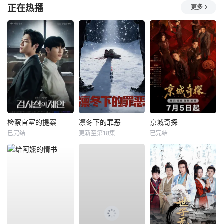
正在热播
更多
检察官室的提案
凛冬下的罪恶
京城奇探
已完结
更新至第18集
已完结