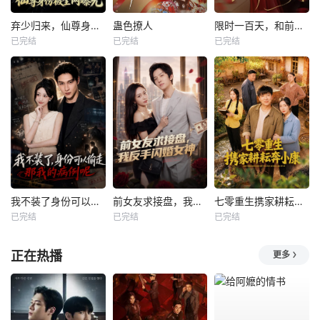
弃少归来，仙尊身份被全网曝光
蛊色撩人
限时一百天，和前夫谈恋爱
已完结
已完结
已完结
我不装了身份可以偷走那我的病例呢
前女友求接盘，我反手闪婚女神
七零重生携家耕耘奔小康
已完结
已完结
已完结
正在热播
更多