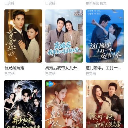
已完结
已完结
更新至第18集
替兄藏娇娥
离婚后我带女儿开启新人生
这门婚事，主打一个反向饲养
已完结
已完结
已完结