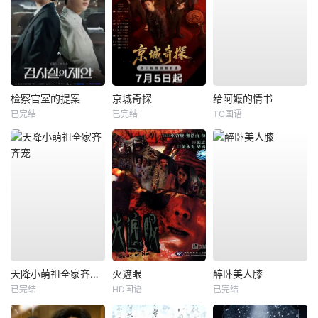
检察官室的提案
京城奇探
给阿嬷的情书
已完结
已完结
TC国语
天降小萌祖全家齐齐宠
火遮眼
醉卧美人膝
已完结
HD国语
已完结