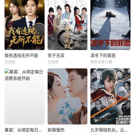
我有透视无所不能
世子无双
凛冬下的罪恶
已完结
已完结
更新至第12集
暴富：从绑定每日消费系统开始
新婚慢热
九岁萌娃机长，云端逆行