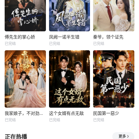
傅先生的掌心娇
凤阙一诺半生错
秦爷，领个证先
已完结
已完结
已完结
我家娘子，不对劲第四季
这个女婿有点无敌
民国第一惡少
已完结
已完结
已完结
正在热播
更多