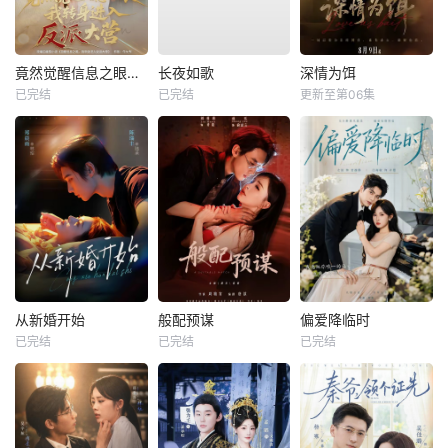
竟然觉醒信息之眼，我转身进入反派大营
长夜如歌
深情为饵
已完结
已完结
更新至第06集
从新婚开始
般配预谋
偏爱降临时
已完结
已完结
已完结