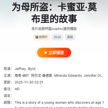
为母所盗：卡蜜亚·莫
布里的故事
本片由茶杯狐cupfox提供播放
剧情片
2020
美国
立即播放
导演：
Jeffrey
Byrd
主演：
南希·纳什
阿尔文·桑德斯
Miranda Edwards
Jennifer Oleksiuk
更新：
2025-11-30 02:21
备注：
HD
语言：
剧情：
This is a story of a young woman who discovers at age 1
8, she was abducted as a baby and the family she knew