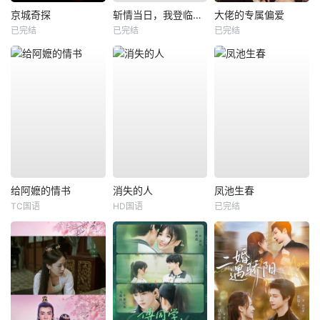
京城奇探
斩情当日，我登临至高
大佬的专属偏爱
已完结
已完结
已完结
给阿嬷的情书
消失的人
凤池生春
TC国语
HD国语
已完结