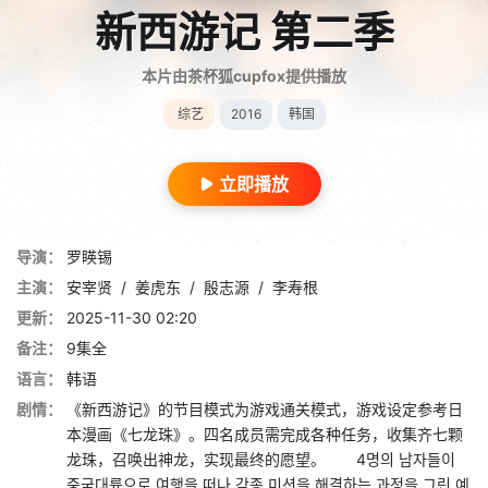
新西游记 第二季
本片由茶杯狐cupfox提供播放
综艺
2016
韩国
立即播放
导演：
罗䁐锡
主演：
安宰贤
/
姜虎东
/
殷志源
/
李寿根
更新：
2025-11-30 02:20
备注：
9集全
语言：
韩语
剧情：
《新西游记》的节目模式为游戏通关模式，游戏设定参考日
本漫画《七龙珠》。四名成员需完成各种任务，收集齐七颗
龙珠，召唤出神龙，实现最终的愿望。 4명의 남자들이
중국대륙으로 여행을 떠나 각종 미션을 해결하는 과정을 그린 예