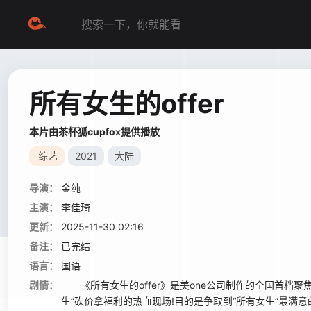
所有女生的offer
本片由茶杯狐cupfox提供播放
综艺
2021
大陆
导演：
金纯
主演：
李佳琦
更新：
2025-11-30 02:16
备注：
已完结
语言：
国语
剧情：
《所有女生的offer》是美one公司制作的全国首档聚焦
生”砍价拿福利的热血现场!目的是争取到“所有女生”最满意的“of